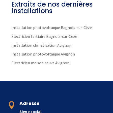
r
Extraits de nos dernières
n
installations
a
t
Installation photovoltaïque Bagnols-sur-Cèze
i
v
Électricien tertiaire Bagnols-sur-Cèze
e
Installation climatisation Avignon
:
Installation photovoltaïque Avignon
Électricien maison neuve Avignon
Adresse

Siege social