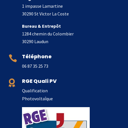
1 impasse Lamartine
30290 St Victor La Coste
Bureau & Entrepôt
1284 chemin du Colombier
30290 Laudun
Téléphone

06 87 35 25 73
RGE Quali PV

Qualification
Photovoltaîque