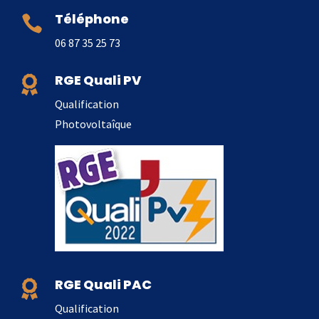
Téléphone

06 87 35 25 73
RGE Quali PV

Qualification
Photovoltaîque
RGE Quali PAC

Qualification