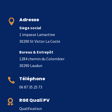
Adresse

Siege social
1 impasse Lamartine
30290 St Victor La Coste
Bureau & Entrepôt
1284 chemin du Colombier
30290 Laudun
Téléphone

06 87 35 25 73
RGE Quali PV

Qualification