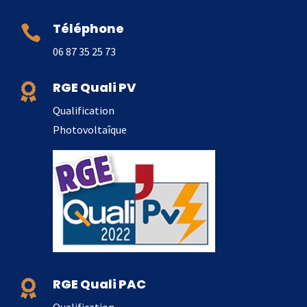
Téléphone

06 87 35 25 73
RGE Quali PV

Qualification
Photovoltaîque
RGE Quali PAC

Qualification