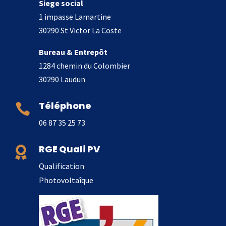
Siege social
1 impasse Lamartine
30290 St Victor La Coste
Bureau & Entrepôt
1284 chemin du Colombier
30290 Laudun
Téléphone

06 87 35 25 73
RGE Quali PV

Qualification
Photovoltaîque