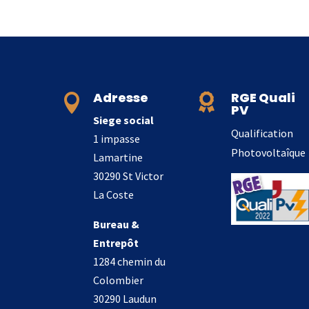
Adresse
RGE Quali


PV
Siege social
Qualification
1 impasse
Photovoltaîque
Lamartine
30290 St Victor
La Coste
Bureau &
Entrepôt
1284 chemin du
Colombier
30290 Laudun