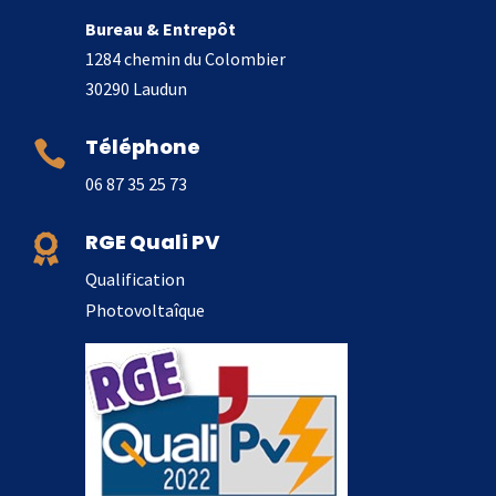
Bureau & Entrepôt
1284 chemin du Colombier
30290 Laudun
Téléphone

06 87 35 25 73
RGE Quali PV

Qualification
Photovoltaîque